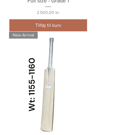
Full size - Grade 1
Pris
2.500,00 kr.
Tilføj til kurv
New Arrival