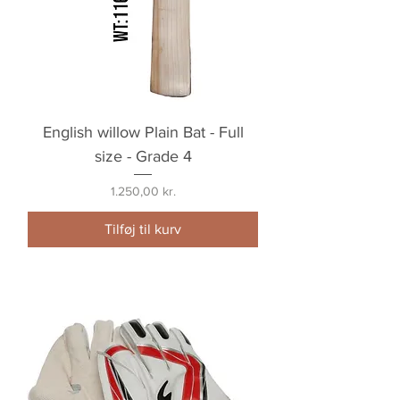
English willow Plain Bat - Full
size - Grade 4
Pris
1.250,00 kr.
Tilføj til kurv