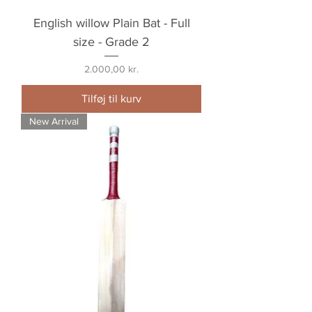
English willow Plain Bat - Full
size - Grade 2
Pris
2.000,00 kr.
Tilføj til kurv
New Arrival