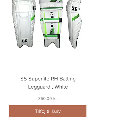
SS Superlite RH Batting
Legguard , White
Pris
350,00 kr.
Tilføj til kurv