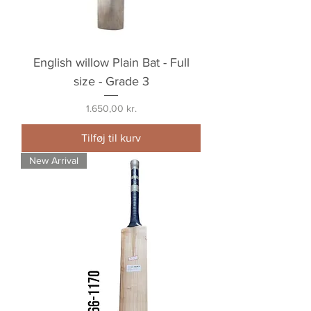
English willow Plain Bat - Full
size - Grade 3
Pris
1.650,00 kr.
Tilføj til kurv
New Arrival